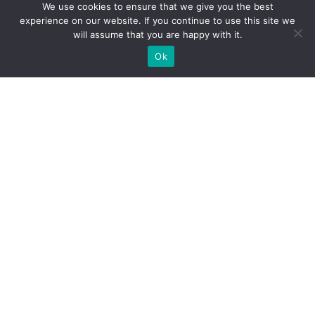
We use cookies to ensure that we give you the best
experience on our website. If you continue to use this site we
will assume that you are happy with it.
Ok
Jakie rodzaje stoisk targowych
możemy zaoferować