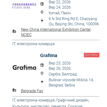
Вер 22, 2026
Вер 24, 2026
Китай, Пекін
6 N 3rd Ring Rd E, Chaoyang
Qu, Beijing Shi, China, 100096
New China International Exhibition Center
NCIEC
IT, електронна комерція
Grafima
Виставка
Вер 23, 2026
Вер 26, 2026
Сербія, Белград
Bulevar vojvode Mišića 14,
Beograd, Serbia
Belgrade Fair
IT, електронна комерція
,
Графічний дизайн
,
Культура, мистецтво, ремесла
,
Сучасне