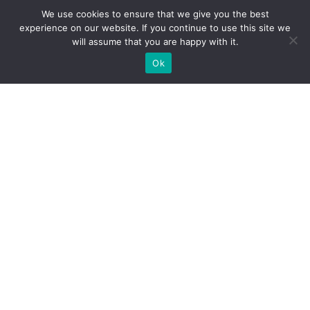
We use cookies to ensure that we give you the best
experience on our website. If you continue to use this site we
will assume that you are happy with it.
Ok
Які типи виставкових стендів
ми можемо вам
запропонувати