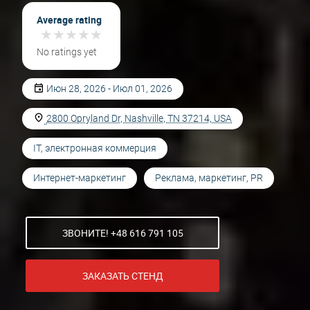
Average rating
★
★
★
★
★
★
★
★
★
★
No ratings yet
Июн 28, 2026 - Июл 01, 2026
2800 Opryland Dr, Nashville, TN 37214, USA
IT, электронная коммерция
Интернет-маркетинг
Реклама, маркетинг, PR
ЗВОНИТЕ! +48 616 791 105
ЗАКАЗАТЬ СТЕНД