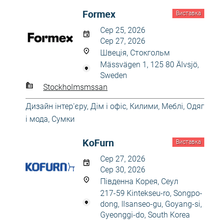
Formex
Виставка
Сер 25, 2026
Сер 27, 2026
Швеція, Стокгольм
Mässvägen 1, 125 80 Älvsjö,
Sweden
Stockholmsmssan
Дизайн інтер'єру
,
Дім і офіс
,
Килими
,
Меблі
,
Одяг
і мода
,
Сумки
KoFurn
Виставка
Сер 27, 2026
Сер 30, 2026
Південна Корея, Сеул
217-59 Kintekseu-ro, Songpo-
dong, Ilsanseo-gu, Goyang-si,
Gyeonggi-do, South Korea