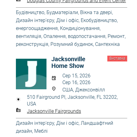
Douglas County Fairgrounds and Event Center
Будівництво
,
Будматеріали
,
Вікна та двері
,
Дизайн інтер'єру
,
Дім і офіс
,
Екобудівництво,
енергоощадження
,
Кондиціонування,
вентиляція
,
Опалення, водопостачання
,
Ремонт,
реконструкція
,
Розумний будинок
,
Сантехніка
Jacksonville
Виставка
Home Show
Сер 15, 2026
Сер 16, 2026
США, Джексонвілл
510 Fairground Pl, Jacksonville, FL 32202,
USA
Jacksonville Fairgrounds
Дизайн інтер'єру
,
Дім і офіс
,
Ландшафтний
дизайн
,
Меблі