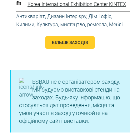
Korea International Exhibition Center KINTEX
Антикваріат
,
Дизайн інтер'єру
,
Дім і офіс
,
Килими
,
Культура, мистецтво, ремесла
,
Меблі
БІЛЬШЕ ЗАХОДІВ
ESBAU не є організатором заходу.
Ми будуємо виставкові стенди на
заходах. Будь-яку інформацію, що
стосується дат проведення, місця та
умов участі в заході уточнюйте на
офіційному сайті виставки.