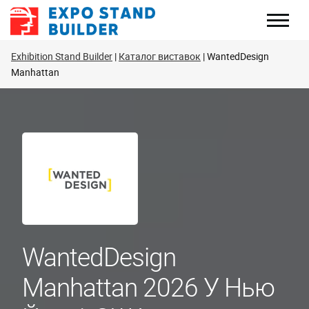
Перейти
до
змісту
Exhibition Stand Builder
Каталог виставок
WantedDesign
Manhattan
WantedDesign
Manhattan 2026 У Нью