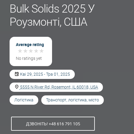
Bulk Solids 2025 У
Роузмонті, США
Average rating
★
★
★
★
★
★
★
★
★
★
No ratings yet
Кві 29, 2025 - Тра 01, 2025
5555 N River Rd, Rosemont, IL 60018, USA
Логістика
Транспорт, логістика, місто
ДЗВОНІТЬ! +48 616 791 105