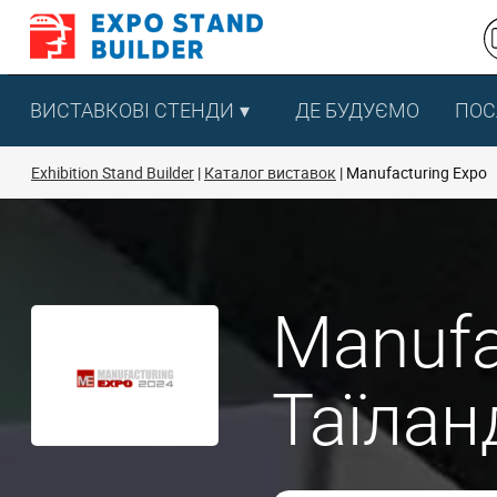
Перейти
до
змісту
ВИСТАВКОВІ СТЕНДИ
ДЕ БУДУЄМО
ПОС
Exhibition Stand Builder
Каталог виставок
Manufacturing Expo
Manufa
Таїлан