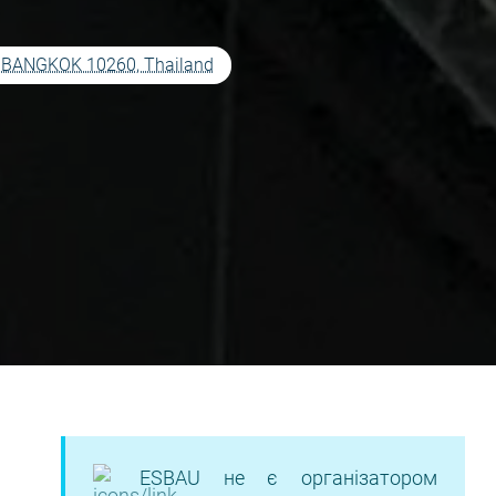
 BANGKOK 10260, Thailand
ESBAU не є організатором