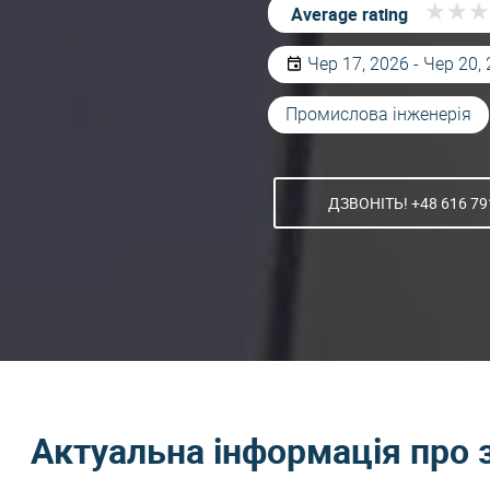
★
★
★
★
★
★
Average rating
Чер 17, 2026 - Чер 20,
Промислова інженерія
ДЗВОНІТЬ! +48 616 79
Актуальна інформація про 