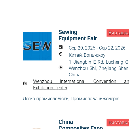
Sewing
Виставк
Equipment Fair
Сер 20, 2026 - Сер 22, 2026
Китай, Вэньчжоу
1 Jiangbin E Rd, Lucheng Q
Wenzhou Shi, Zhejiang Shen
China
Wenzhou International Convention a
Exhibition Center
Легка промисловість
,
Промислова інженерія
China
Виставк
Composites Expo