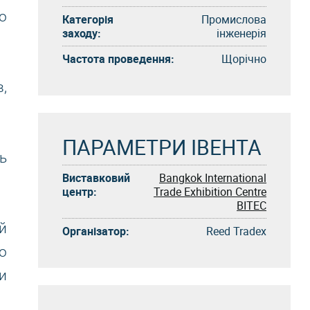
о
Категорія
Промислова
заходу:
інженерія
Частота проведення:
Щорічно
,
ПАРАМЕТРИ ІВЕНТА
ь
Виставковий
Bangkok International
центр:
Trade Exhibition Centre
BITEC
й
Організатор:
Reed Tradex
o
и