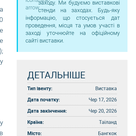
заходу. Ми будуємо виставкові
а
стенди на заходах. Будь-яку
інформацію, що стосується дат
00
проведення, місця та умов участі в
e
заході уточнюйте на офіційному
е
сайті виставки.
;
y
ДЕТАЛЬНІШЕ
Тип івенту:
Виставка
Дата початку:
Чер 17, 2026
Дата закінчення:
Чер 20, 2026
Країна:
Таїланд
у
в
Місто:
Бангкок