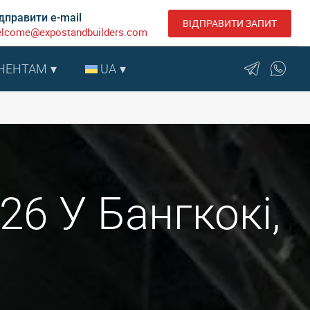
дправити e-mail
ВІДПРАВИТИ ЗАПИТ
lcome@expostandbuilders.com
НЕНТАМ
UA
26 У Бангкокі,