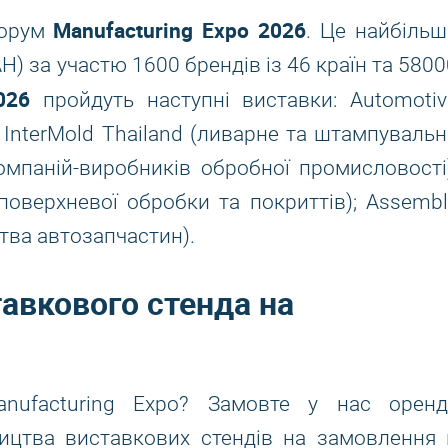
Manufacturing Expo 2026
форум
. Це найбільш
АН) за участю 1600 брендів із 46 країн та 580
026
пройдуть наступні виставки: Automotiv
 InterMold Thailand (ливарне та штампувальн
омпаній-виробників обробної промисловості)
 поверхневої обробки та покриттів); Assembl
тва автозапчастин).
авкового стенда на
anufacturing Expo? Замовте у нас оренд
ництва виставкових стендів на замовлення 