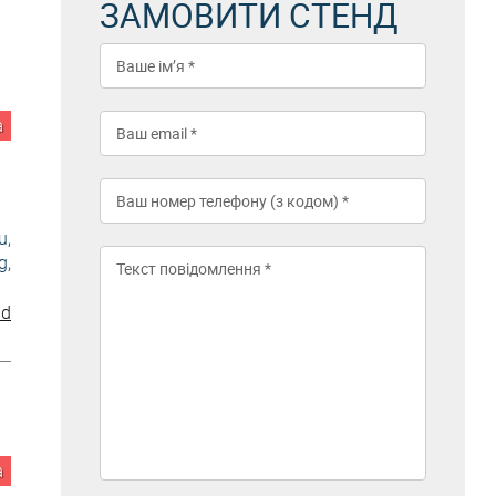
ЗАМОВИТИ СТЕНД
а
u,
g,
nd
а