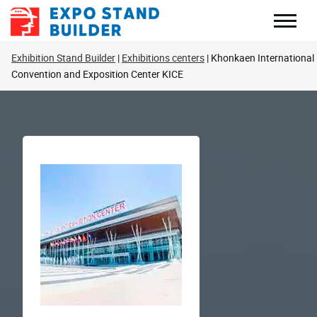
Перейти
до
змісту
Exhibition Stand Builder
Exhibitions centers
Khonkaen International
Convention and Exposition Center KICE