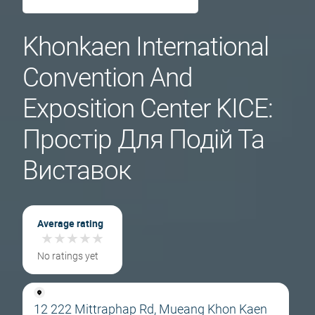
Khonkaen International
Convention And
Exposition Center KICE:
Простір Для Подій Та
Виставок
Average rating
★
★
★
★
★
★
★
★
★
★
No ratings yet
12 222 Mittraphap Rd, Mueang Khon Kaen