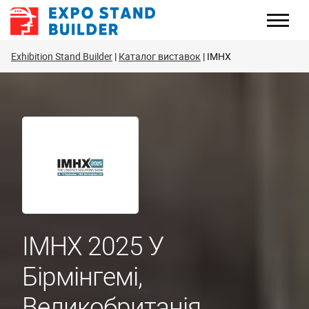
Перейти
до
змісту
Exhibition Stand Builder
Каталог виставок
IMHX
IMHX 2025 У
Бірмінгемі,
Великобританія