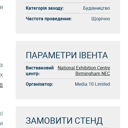
я
Категорія заходу:
Будівництво
Частота проведення:
Щорічно
ПАРАМЕТРИ ІВЕНТА
з
Виставковий
National Exhibition Centre
центр:
Birmingham NEC
х
Організатор:
Media 10 Limited
в
і
ЗАМОВИТИ СТЕНД
и