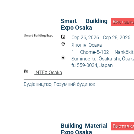
Smart Building
Виставк
Expo Osaka
Сер 26, 2026 - Сер 28, 2026
Японія, Осака
1 Chome-5-102 Nankōkit
Suminoe-ku, Ōsaka-shi, Ōsak
fu 559-0034, Japan
INTEX Osaka
Будівництво
,
Розумний будинок
Building Material
Виставк
Expo Osaka