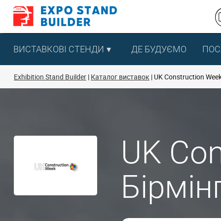
Перейти
до
змісту
ВИСТАВКОВІ СТЕНДИ
ДЕ БУДУЄМО
ПОС
Exhibition Stand Builder
Каталог виставок
UK Construction Wee
UK Con
Бірмін