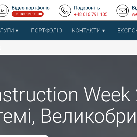
Відео портфоліо
Подзвоніть
Ві
+48 616 791 105
we
ЛУГИ
ПОРТФОЛІО
КОНТАКТИ
ЕКСПО
k
struction Week
гемі, Великобри