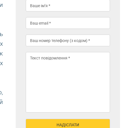
и
ь
х
к
х
,
й