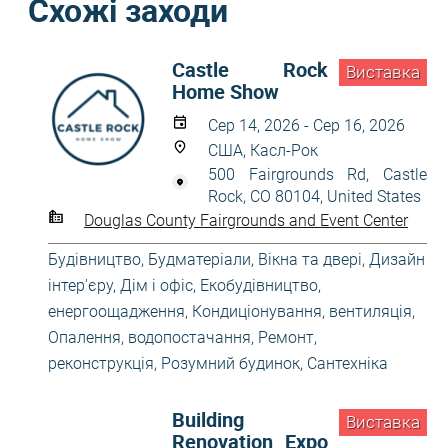
Схожі заходи
Castle Rock
Виставка
Home Show
Сер 14, 2026 - Сер 16, 2026
США, Касл-Рок
500 Fairgrounds Rd, Castle
Rock, CO 80104, United States
Douglas County Fairgrounds and Event Center
Будівництво
,
Будматеріали
,
Вікна та двері
,
Дизайн
інтер'єру
,
Дім і офіс
,
Екобудівництво,
енергоощадження
,
Кондиціонування, вентиляція
,
Опалення, водопостачання
,
Ремонт,
реконструкція
,
Розумний будинок
,
Сантехніка
Building
Виставка
Renovation Expo