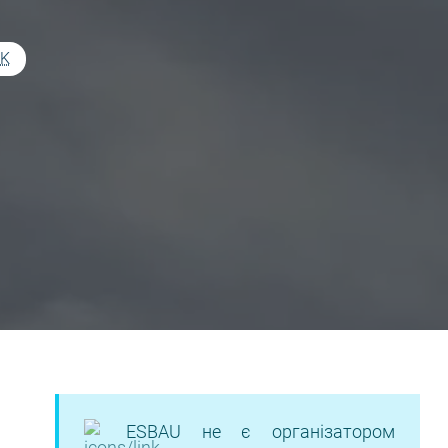
UK
ESBAU не є організатором