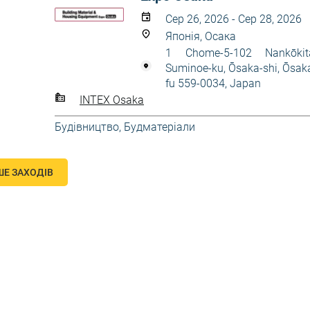
Сер 26, 2026 - Сер 28, 2026
Японія, Осака
1 Chome-5-102 Nankōkit
Suminoe-ku, Ōsaka-shi, Ōsak
fu 559-0034, Japan
INTEX Osaka
Будівництво
,
Будматеріали
ШЕ ЗАХОДІВ