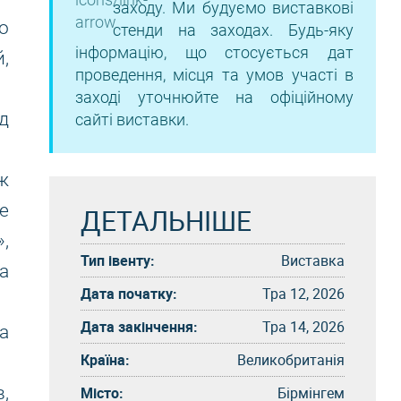
заходу. Ми будуємо виставкові
о
стенди на заходах. Будь-яку
інформацію, що стосується дат
,
проведення, місця та умов участі в
заході уточнюйте на офіційному
д
сайті виставки.
ж
е
ДЕТАЛЬНІШЕ
,
Тип івенту:
Виставка
а
Дата початку:
Тра 12, 2026
Дата закінчення:
Тра 14, 2026
а
Країна:
Великобританія
в,
Місто:
Бірмінгем