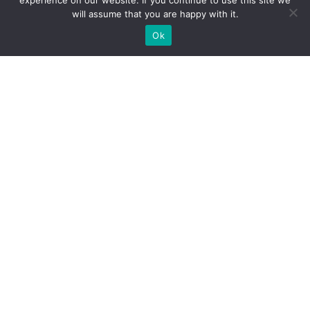
experience on our website. If you continue to use this site we
will assume that you are happy with it.
Ok
Jakie rodzaje stoisk targowych
możemy zaoferować