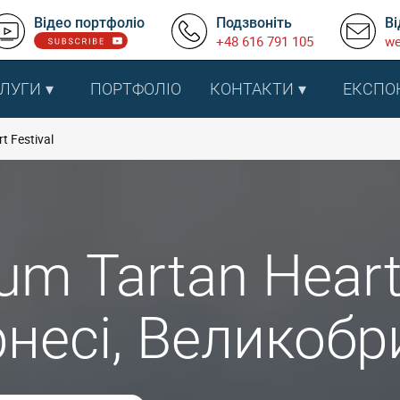
Відео портфоліо
Подзвоніть
Ві
+48 616 791 105
we
ЛУГИ
ПОРТФОЛІО
КОНТАКТИ
ЕКСПО
t Festival
um Tartan Heart
рнесі, Великобр