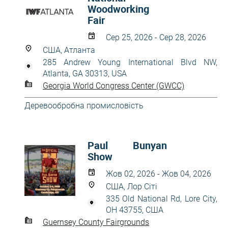
Woodworking
Fair
Сер 25, 2026 - Сер 28, 2026
США, Атланта
285 Andrew Young International Blvd NW,
Atlanta, GA 30313, USA
Georgia World Congress Center (GWCC)
Деревообробна промисловість
Paul Bunyan
Show
Жов 02, 2026 - Жов 04, 2026
США, Лор Сіті
335 Old National Rd, Lore City,
OH 43755, США
Guernsey County Fairgrounds