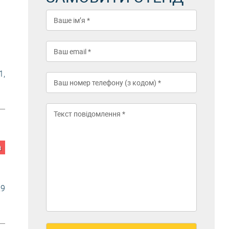
1,
а
9