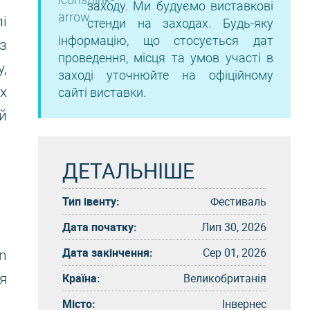
заходу. Ми будуємо виставкові
і
стенди на заходах. Будь-яку
інформацію, що стосується дат
з
проведення, місця та умов участі в
,
заході уточнюйте на офіційному
х
сайті виставки.
й
ДЕТАЛЬНІШЕ
Тип івенту:
Фестиваль
Дата початку:
Лип 30, 2026
Дата закінчення:
Сер 01, 2026
n
Країна:
Великобританія
я
Місто:
Інвернес