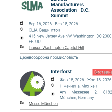
Manufacturers
Association D.C.
Summit
Вер 16, 2026 - Вер 18, 2026
США, Вашингтон
415 New Jersey Ave NW, Washington, DC 2000
EE. UU.
Liaison Washington Capitol Hill
Деревообробна промисловість
Interforst
Виставк
Жов 15, 2026 - Жов 18, 2026
Німеччина, Мюнхен
Am Messesee 2, 8182
München, Germany
Messe München