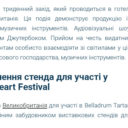
 триденний захід, який проводиться в готел
ританія. Ця подія демонструє продукцію і
музичних інструментів. Аудіовізуальні шоу
ком Джутербоком. Прийом на честь видатни
нтам особисто взаємодіяти зі світилами у ці
лісового господарства, музичних інструментів.
ення стенда для участі у
art Festival
в
Великобританія
для участі в Belladrum Tarta
ійним забудовником виставкових стендів дл