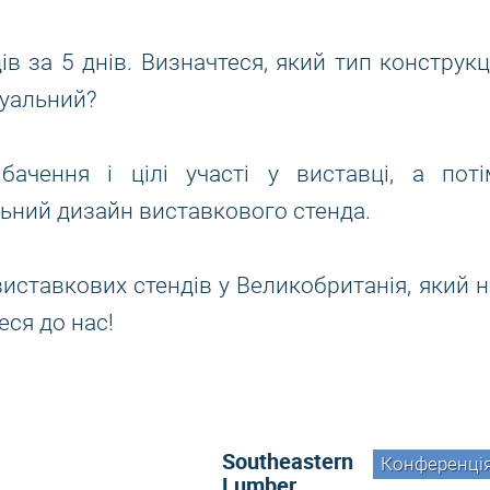
 за 5 днів. Визначтеся, який тип конструкці
дуальний?
чення і цілі участі у виставці, а поті
льний дизайн виставкового стенда.
иставкових стендів у Великобританія, який н
ся до нас!
Southeastern
Конференці
Lumber