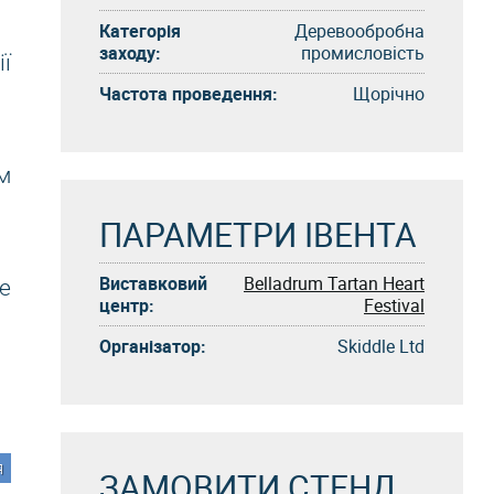
Категорія
Деревообробна
заходу:
промисловість
ї
Частота проведення:
Щорічно
м
ПАРАМЕТРИ ІВЕНТА
Виставковий
Belladrum Tartan Heart
е
центр:
Festival
Організатор:
Skiddle Ltd
я
ЗАМОВИТИ СТЕНД