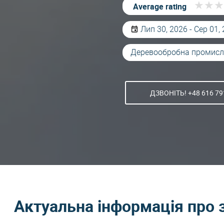
★
★
★
★
★
★
Average rating
Лип 30, 2026 - Сер 01,
Деревообробна промисл
ДЗВОНІТЬ! +48 616 79
Актуальна інформація про 