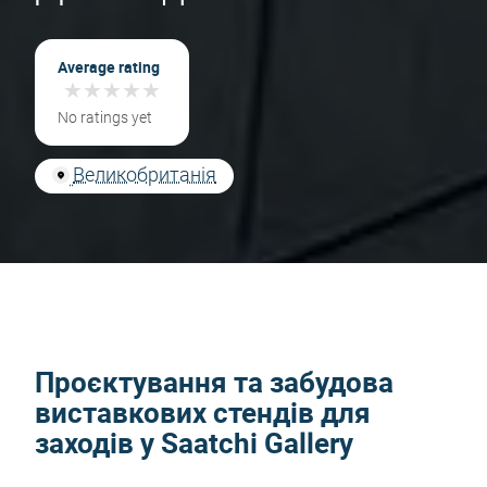
Average rating
★
★
★
★
★
★
★
★
★
★
No ratings yet
Великобританія
Проєктування та забудова
виставкових стендів для
заходів у Saatchi Gallery