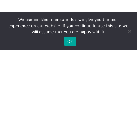
We use cookies to ensure that we give you the best
experience on our website. If you continue to use this site we
will assume that you are happy with it.
Ok
МИ ГОТОВІ ПОБУДУВАТИ ДЛЯ
ВАС ЕКСКЛЮЗИВНИЙ
ВИСТАВКОВИЙ СТЕНД