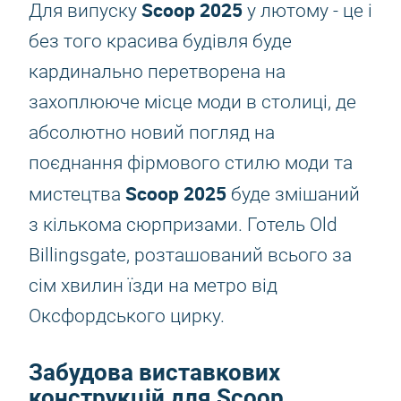
Scoop 2025
Для випуску
у лютому - це і
без того красива будівля буде
кардинально перетворена на
захоплююче місце моди в столиці, де
абсолютно новий погляд на
поєднання фірмового стилю моди та
Scoop 2025
мистецтва
буде змішаний
з кількома сюрпризами. Готель Old
Billingsgate, розташований всього за
сім хвилин їзди на метро від
Оксфордського цирку.
Забудова виставкових
конструкцій для Scoop