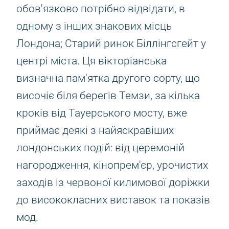
обов'язково потрібно відвідати, в
одному з інших знакових місць
Лондона; Старий ринок Біллінгсгейт у
центрі міста. Ця вікторіанська
визначна пам'ятка другого сорту, що
височіє біля берегів Темзи, за кілька
кроків від Тауерського мосту, вже
приймає деякі з найяскравіших
лондонських подій: від церемоній
нагородження, кінопрем'єр, урочистих
заходів із червоної килимової доріжки
до висококласних виставок та показів
мод.