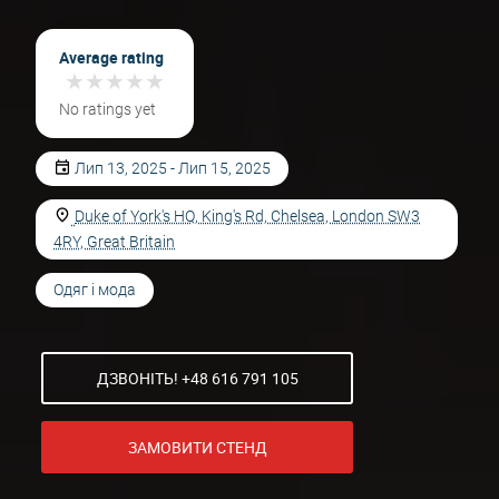
Average rating
★
★
★
★
★
★
★
★
★
★
No ratings yet
Лип 13, 2025 - Лип 15, 2025
Duke of York's HQ, King's Rd, Chelsea, London SW3
4RY, Great Britain
Одяг і мода
ДЗВОНІТЬ! +48 616 791 105
ЗАМОВИТИ СТЕНД