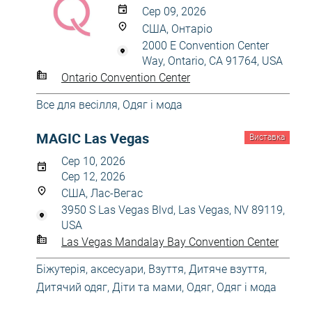
Сер 09, 2026
США, Онтаріо
2000 E Convention Center
Way, Ontario, CA 91764, USA
Ontario Convention Center
Все для весілля
,
Одяг і мода
MAGIC Las Vegas
Виставка
Сер 10, 2026
Сер 12, 2026
США, Лас-Вегас
3950 S Las Vegas Blvd, Las Vegas, NV 89119,
USA
Las Vegas Mandalay Bay Convention Center
Біжутерія, аксесуари
,
Взуття
,
Дитяче взуття
,
Дитячий одяг
,
Діти та мами
,
Одяг
,
Одяг і мода