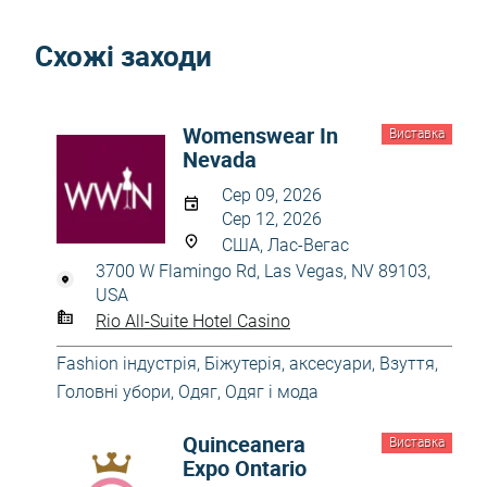
Схожі заходи
Womenswear In
Виставка
Nevada
Сер 09, 2026
Сер 12, 2026
США, Лас-Вегас
3700 W Flamingo Rd, Las Vegas, NV 89103,
USA
Rio All-Suite Hotel Casino
Fashion індустрія
,
Біжутерія, аксесуари
,
Взуття
,
Головні убори
,
Одяг
,
Одяг і мода
Quinceanera
Виставка
Expo Ontario