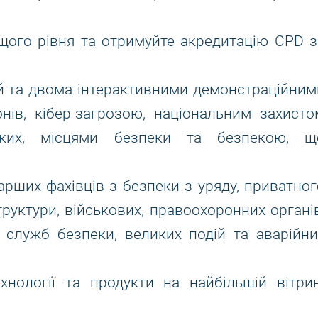
щого рівня та отримуйте акредитацію CPD з
ій та двома інтерактивними демонстраційним
ів, кібер-загрозою, національним захисто
ських, місцями безпеки та безпекою, щ
рших фахівців з безпеки з уряду, приватног
труктури, військових, правоохоронних органів
, служб безпеки, великих подій та аварійни
хнології та продукти на найбільшій вітрин