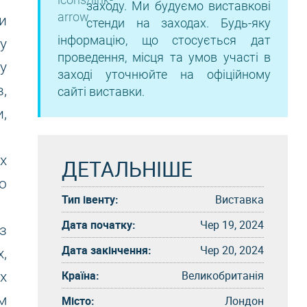
заходу. Ми будуємо виставкові
ми
стенди на заходах. Будь-яку
інформацію, що стосується дат
у
проведення, місця та умов участі в
у
заході уточнюйте на офіційному
,
сайті виставки.
,
х
ДЕТАЛЬНІШЕ
о
Тип івенту:
Виставка
Дата початку:
Чер 19, 2024
з
Дата закінчення:
Чер 20, 2024
,
Країна:
Великобританія
х
м
Місто:
Лондон