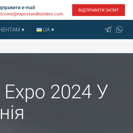
дправити e-mail
ВІДПРАВИТИ ЗАПИТ
lcome@expostandbuilders.com
НЕНТАМ
UA
r Expo 2024 У
нія