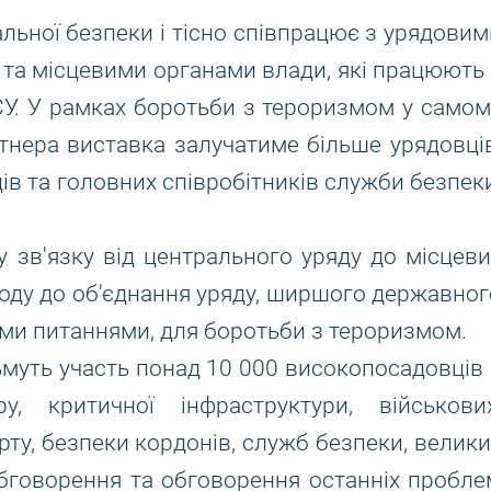
нальної безпеки і тісно співпрацює з урядови
та місцевими органами влади, які працюють 
СУ. У рамках боротьби з тероризмом у самом
ртнера виставка залучатиме більше урядовців
в та головних співробітників служби безпеки
зв'язку від центрального уряду до місцеви
ходу до об'єднання уряду, ширшого державног
ими питаннями, для боротьби з тероризмом.
зьмуть участь понад 10 000 високопосадовців 
, критичної інфраструктури, військових
ту, безпеки кордонів, служб безпеки, велики
обговорення та обговорення останніх пробле