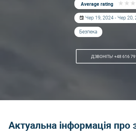
★
★
★
★
★
★
Average rating
Чер 19, 2024 - Чер 20,
Безпека
ДЗВОНІТЬ! +48 616 79
Актуальна інформація про 