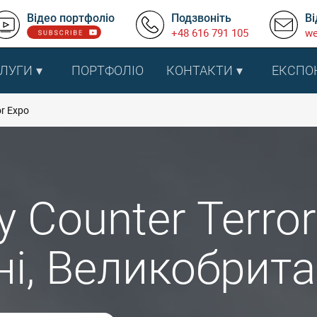
Відео портфоліо
Подзвоніть
Ві
+48 616 791 105
we
ЛУГИ
ПОРТФОЛІО
КОНТАКТИ
ЕКСПО
or Expo
ty Counter Terro
і, Великобрита