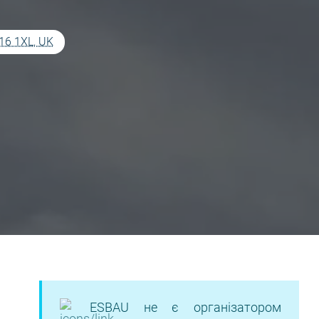
E16 1XL, UK
ESBAU не є організатором