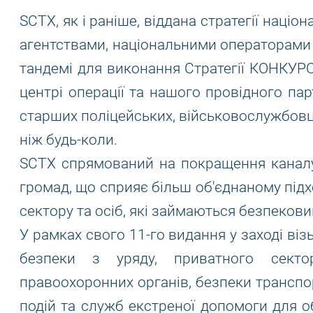
SCTX, як і раніше, віддана стратегії націо
агентствами, національними операторами 
тандемі для виконання Стратегії КОНКУР
центрі операції та нашого провідного па
старших поліцейських, військовослужбовці
ніж будь-коли.
SCTX спрямований на покращення каналу 
громад, що сприяє більш об'єднаному під
сектору та осіб, які займаються безпеков
У рамках свого 11-го видання у заході ві
безпеки з уряду, приватного сектору
правоохоронних органів, безпеки транспор
подій та служб екстреної допомоги для 