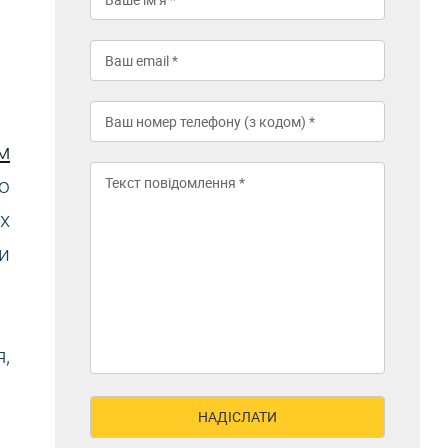
м
о
х
и
,