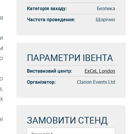
Категорія заходу:
Безпека
а
Частота проведення:
Щорічно
и
м
ПАРАМЕТРИ ІВЕНТА
о
Виставковий центр:
ExCeL London
о
Організатор:
Clarion Events Ltd
,
х
ЗАМОВИТИ СТЕНД
і