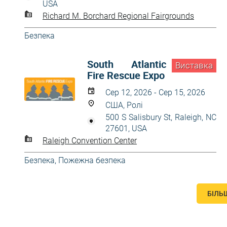
USA
Richard M. Borchard Regional Fairgrounds
Безпека
South Atlantic
Виставка
Fire Rescue Expo
Сер 12, 2026 - Сер 15, 2026
США, Ролі
500 S Salisbury St, Raleigh, NC
27601, USA
Raleigh Convention Center
Безпека
,
Пожежна безпека
БІЛЬ