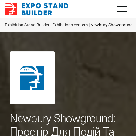
Перейти
до
змісту
Exhibition Stand Builder
Exhibitions centers
Newbury Showground
Newbury Showground:
Простір Для Подій Та