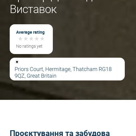
Виставок
Average rating
★
★
★
★
★
★
★
★
★
★
No ratings yet
Priors Court, Hermitage, Thatcham RG18
9QZ, Great Britain
Проєктування та забудова