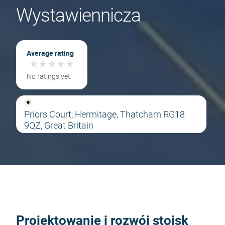
Wystawiennicza
Average rating
★
★
★
★
★
★
★
★
★
★
No ratings yet
Priors Court, Hermitage, Thatcham RG18
9QZ, Great Britain
Projektowanie i rozwój stoisk