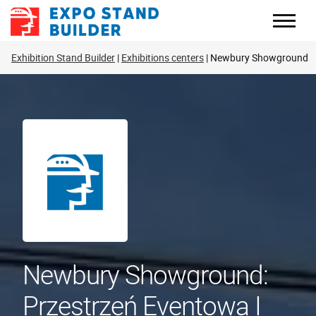
Skip
to
content
Exhibition Stand Builder
Exhibitions centers
Newbury Showground
Newbury Showground:
Przestrzeń Eventowa I