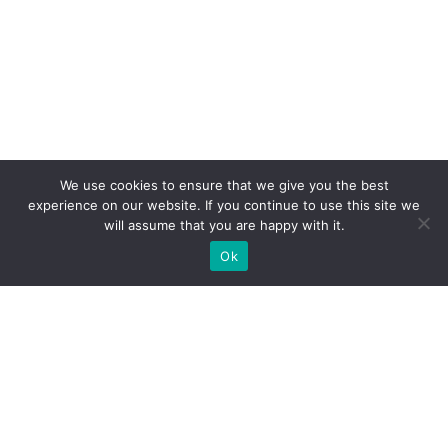
We use cookies to ensure that we give you the best
experience on our website. If you continue to use this site we
will assume that you are happy with it.
Ok
Які типи виставкових стендів
ми можемо вам