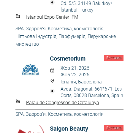
Cd. 5/5, 34149 Bakırköy/
İstanbul, Turkey
Istanbul Expo Center IFM
SPA
,
Здоров'я
,
Косметика, косметологія
,
Нігтьова індустрія
,
Парфумерія
,
Перукарське
мистецтво
Cosmetorium
Виставка
Жов 21, 2026
Жов 22, 2026
Іспанія, Барселона
Avda. Diagonal, 661*671, Les
Corts, 08028 Barcelona, Spain
Palau de Congressos de Catalunya
SPA
,
Здоров'я
,
Косметика, косметологія
Saigon Beauty
Виставка