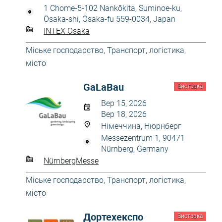
1 Chome-5-102 Nankōkita, Suminoe-ku,
Ōsaka-shi, Ōsaka-fu 559-0034, Japan
INTEX Osaka
Міське господарство
,
Транспорт, логістика,
місто
GaLaBau
Виставка
Вер 15, 2026
Вер 18, 2026
Німеччина, Нюрнберг
Messezentrum 1, 90471
Nürnberg, Germany
NürnbergMesse
Міське господарство
,
Транспорт, логістика,
місто
Дортехекспо
Виставка