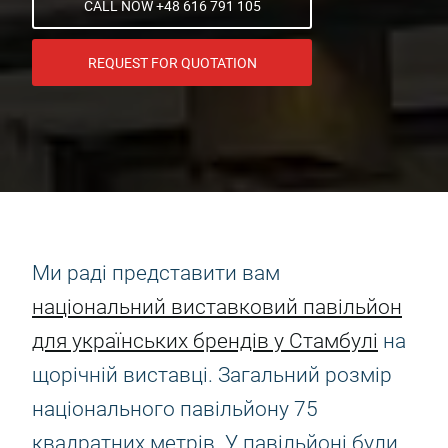
CALL NOW +48 616 791 105
REQUEST FOR QUOTATION
Ми раді представити вам
національний виставковий павільйон
для українських брендів у Стамбулі
на
щорічній виставці. Загальний розмір
національного павільйону 75
квадратних метрів. У павільйоні були