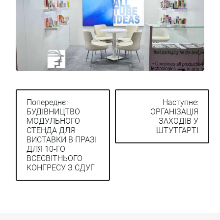
Попереднє:
Наступне:
БУДІВНИЦТВО
ОРГАНІЗАЦІЯ
Навігація
МОДУЛЬНОГО
ЗАХОДІВ У
записів
СТЕНДА ДЛЯ
ШТУТГАРТІ
ВИСТАВКИ В ПРАЗІ
ДЛЯ 10-ГО
ВСЕСВІТНЬОГО
КОНГРЕСУ З СДУГ