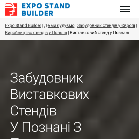
Перейти
до
змісту
Expo Stand Builder
Де ми будуємо
Забудовник стендів у Європі
Виробництво стендів у Польщі
Виставковий стенд у Познані
Забудовник
Виставкових
Стендів
У Познані З