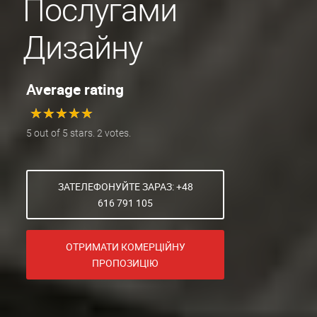
Послугами
Дизайну
Average rating
★
★
★
★
★
★
★
★
★
★
5 out of 5 stars. 2 votes.
ЗАТЕЛЕФОНУЙТЕ ЗАРАЗ: +48
616 791 105
ОТРИМАТИ КОМЕРЦІЙНУ
ПРОПОЗИЦІЮ