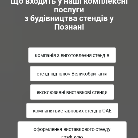
Що входить у наші комплексні
послуги
з будівництва стендів у
Познані
компанія з виготовлення стендів
стенд під ключ Великобританія
ексклюзивні виставкові стенди
компанія виставкових стендів ОАЕ
оформлення виставкового стенду
графікою