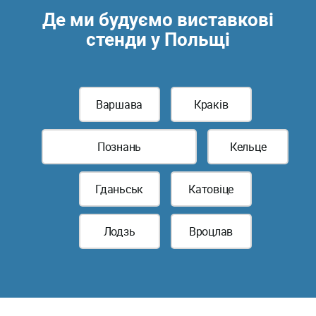
Де ми будуємо виставкові
стенди у Польщі
Варшава
Краків
Познань
Кельце
Гданьськ
Катовіце
Лодзь
Вроцлав