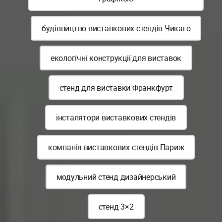
будівництво виставкових стендів Чикаго
екологічні конструкції для виставок
стенд для виставки Франкфурт
інсталятори виставкових стендів
компанія виставкових стендів Париж
модульний стенд дизайнерський
стенд 3×2