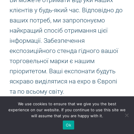
клієнтів у будь-який час. Відповідно до
ваших потреб, ми запропонуємо
найкращий спосіб отримання цієї
інформації. Забезпечення
експозиційного стенда гідного вашої
торговельної марки є нашим
пріоритетом. Ваші експонати будуть
яскраво виділятися на expo в Європі
та по всьому світу.
Expo Stand Builder ESBAU
We use cookies to ensure that we give you the best
5.0
experience on our website. If you continue to use this site we
will assume that you are happy with it.
На основі 117 відгуків
Ok
powered by
G
o
o
g
l
e