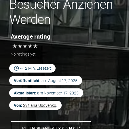
Besucher Anziehen
Werden
Average rating
★
★
★
★
★
★
★
★
★
★
No ratings yet
~12 Min. Lesezeit
Veröffentlicht:
am
August 17, 2025
Aktualisiert:
am
November 17, 2025
Von:
Svitlana Udovenko
.
RUFEN SIE AN! +48 616 604 632