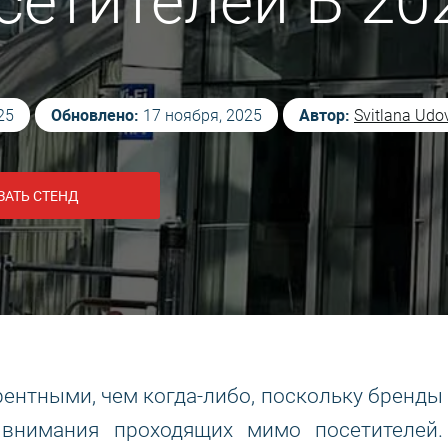
етителей В 20
Обновлено:
Автор:
25
17 ноября, 2025
Svitlana Udo
ЗАТЬ СТЕНД
рентными, чем когда-либо, поскольку бренды
 внимания проходящих мимо посетителей.