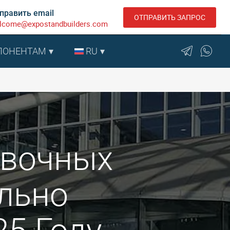
править email
ОТПРАВИТЬ ЗАПРОС
lcome@expostandbuilders.com
ПОНЕНТАМ
RU
авочных
льно