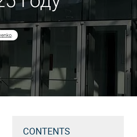
25 Году
venko
.
CONTENTS