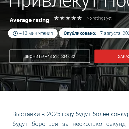
Привлекут Пос
★
★
★
★
★
★
★
★
★
★
Average rating
No ratings yet
Опубликовано:
~13 мин чтения
17 августа, 20
ЗВОНИТЕ! +48 616 604 632
ЗАКА
Выставки в 2025 году будут более конку
будут бороться за несколько секунд