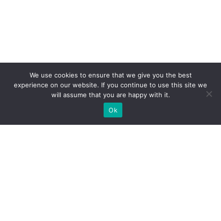
We use cookies to ensure that we give you the best
experience on our website. If you continue to use this site we
will assume that you are happy with it.
Ok
Welche Arten von
Messeständen wir Ihnen
anbieten können