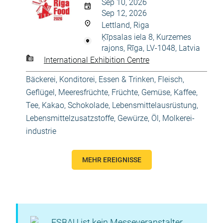
Sep 10, 2026
Sep 12, 2026
Lettland, Riga
Ķīpsalas iela 8, Kurzemes
rajons, Rīga, LV-1048, Latvia
International Exhibition Centre
Bäckerei, Konditorei
,
Essen & Trinken
,
Fleisch,
Geflügel, Meeresfrüchte
,
Früchte, Gemüse
,
Kaffee,
Tee, Kakao, Schokolade
,
Lebensmittelausrüstung
,
Lebensmittelzusatzstoffe, Gewürze, Öl
,
Molkerei-
industrie
MEHR EREIGNISSE
ESBAU ist kein Messeveranstalter.