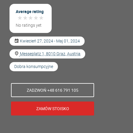
Average rating
★
★
★
★
★
★
★
★
★
★
No ratings yet
Kwiecień 27, 2024 - Maj 01, 2024
Messeplatz 1, 8010 Graz, Austria
Dobra konsumpcyjne
ZADZWOŃ +48 616 791 105
ZAMÓW STOISKO