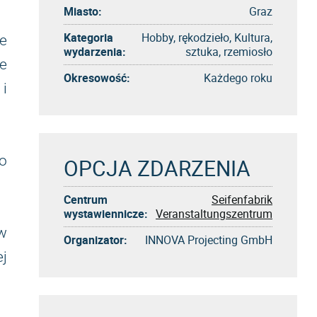
Miasto:
Graz
Kategoria
Hobby, rękodzieło, Kultura,
ie
wydarzenia:
sztuka, rzemiosło
e
Okresowość:
Każdego roku
i
ko
OPCJA ZDARZENIA
Centrum
Seifenfabrik
wystawiennicze:
Veranstaltungszentrum
 w
Organizator:
INNOVA Projecting GmbH
j