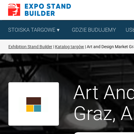
Skip
to
content
STOISKA TARGOWE
GDZIE BUDUJEMY
US
Exhibition Stand Builder
Katalog targów
Art and Design Market Gr
Art An
Graz, A