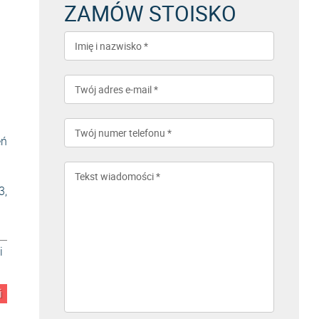
ZAMÓW STOISKO
eń
3,
i
i