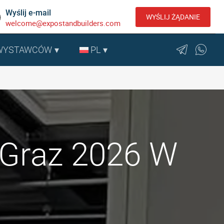
Wyślij e-mail
WYŚLIJ ŻĄDANIE
welcome@expostandbuilders.com
 WYSTAWCÓW
PL
 Graz 2026 W