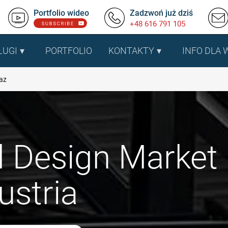
Portfolio wideo
Zadzwoń już dziś
+48 616 791 105
ŁUGI
PORTFOLIO
KONTAKTY
INFO DLA
az
d Design Market
ustria