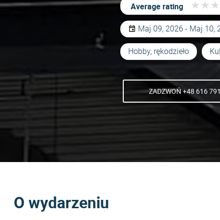
★
★
★
★
★
★
Average rating
Maj 09, 2026 - Maj 10,
Hobby, rękodzieło
Kul
ZADZWOŃ +48 616 791
O wydarzeniu