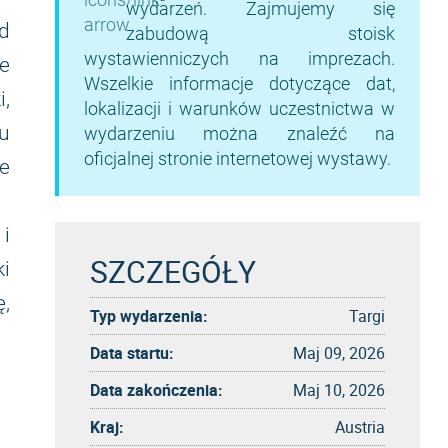
wydarzeń. Zajmujemy się
d
zabudową stoisk
wystawienniczych na imprezach.
je
Wszelkie informacje dotyczące dat,
i,
lokalizacji i warunków uczestnictwa w
ku
wydarzeniu można znaleźć na
oficjalnej stronie internetowej wystawy.
ne
i
SZCZEGÓŁY
i
,
Typ wydarzenia:
Targi
Data startu:
Maj 09, 2026
Data zakończenia:
Maj 10, 2026
Kraj:
Austria