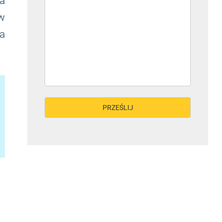
a
 w
a