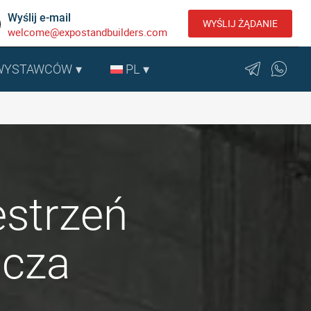
Wyślij e-mail
WYŚLIJ ŻĄDANIE
welcome@expostandbuilders.com
 WYSTAWCÓW
PL
estrzeń
icza