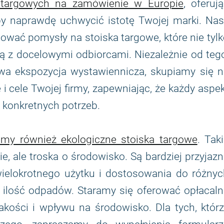
 targowych na zamówienie w Europie
, oferuj
aby naprawdę uchwycić istotę Twojej marki. Na
ować pomysły na stoiska targowe, które nie tyl
ują z docelowymi odbiorcami. Niezależnie od teg
owa ekspozycja wystawiennicza, skupiamy się n
ę i cele Twojej firmy, zapewniając, że każdy aspe
 konkretnych potrzeb.
my również ekologiczne stoiska targowe
. Tak
, ale troska o środowisko. Są bardziej przyjaz
ielokrotnego użytku i dostosowania do różnyc
a ilość odpadów. Staramy się oferować opłacal
kości i wpływu na środowisko. Dla tych, którz