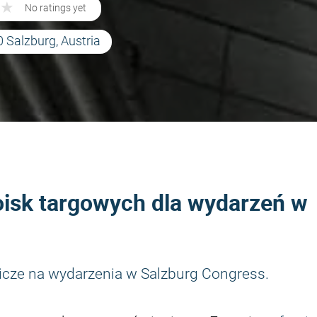
★
★
No ratings yet
 Salzburg, Austria
oisk targowych dla wydarzeń w
icze na wydarzenia w Salzburg Congress.