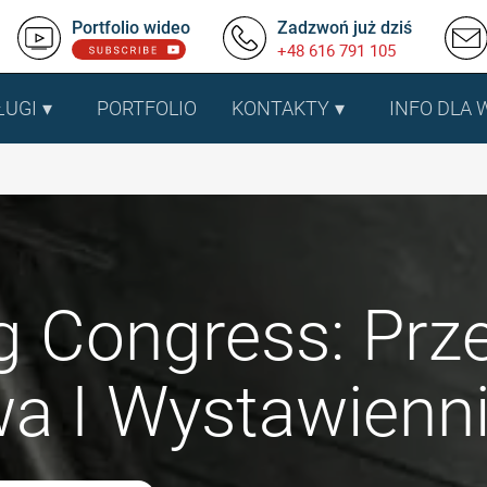
Portfolio wideo
Zadzwoń już dziś
+48 616 791 105
ŁUGI
PORTFOLIO
KONTAKTY
INFO DLA
g Congress: Prz
a I Wystawienn