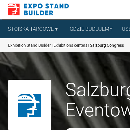
Skip
to
content
STOISKA TARGOWE
GDZIE BUDUJEMY
US
Exhibition Stand Builder
Exhibitions centers
Salzburg Congress
Salzbur
Eventow