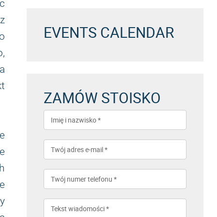
ąc
sz
EVENTS CALENDAR
ko
o,
a
kt
ZAMÓW STOISKO
ie
ne
h
ne
y