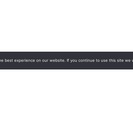
e best experience on our website. If you continue to use this site we w
 STOISK WYSTAWIENNICZYCH
EKSPOZYCJI