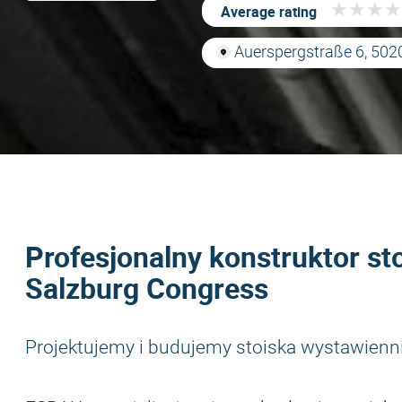
★
★
★
★
★
★
★
★
Average rating
Auerspergstraße 6, 5020
Profesjonalny konstruktor st
Salzburg Congress
Projektujemy i budujemy stoiska wystawienn