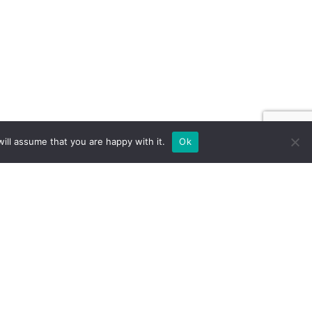
ill assume that you are happy with it.
Ok
 NA ZAMÓWIENIE DLA