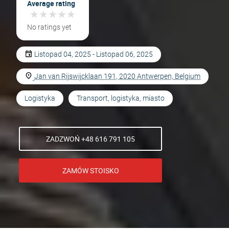
Average rating
★
★
★
★
★
★
★
★
★
★
No ratings yet
Listopad 04, 2025 - Listopad 06, 2025
Jan van Rijswijcklaan 191, 2020 Antwerpen, Belgium
Logistyka
Transport, logistyka, miasto
ZADZWOŃ +48 616 791 105
ZAMÓW STOISKO