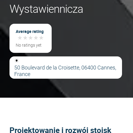
Wystawiennicza
Average rating
★
★
★
★
★
★
★
★
★
★
No ratings yet
50 Boulevard de la Croisette, 06400 Cannes,
France
Projektowanie i rozwój stoisk