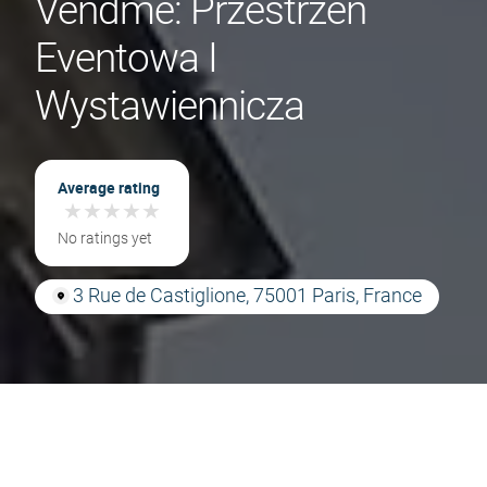
Vendme: Przestrzeń
Eventowa I
Wystawiennicza
Average rating
★
★
★
★
★
★
★
★
★
★
No ratings yet
3 Rue de Castiglione, 75001 Paris, France