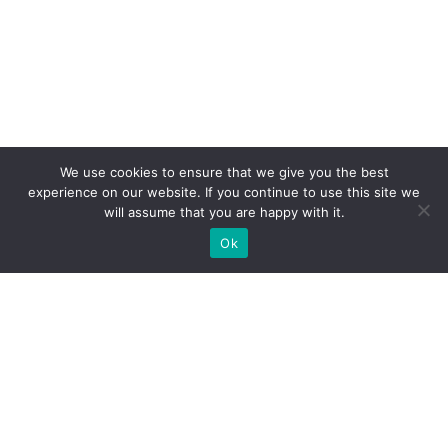
We use cookies to ensure that we give you the best
experience on our website. If you continue to use this site we
will assume that you are happy with it.
Ok
ZAPEWNIAMY BUDOWĘ STOISK
WYSTAWIENNICZYCH NA