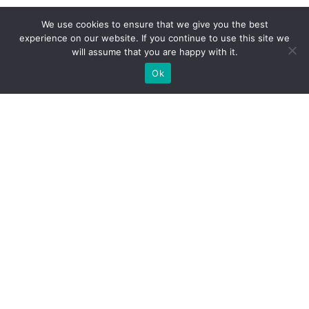
We use cookies to ensure that we give you the best
experience on our website. If you continue to use this site we
will assume that you are happy with it.
Ok
Jakie rodzaje stoisk targowych
możemy zaoferować