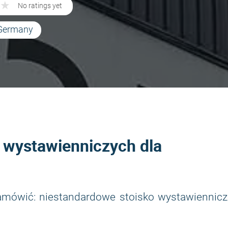
★
★
No ratings yet
 Germany
k wystawienniczych dla
zamówić: niestandardowe stoisko wystawiennicz