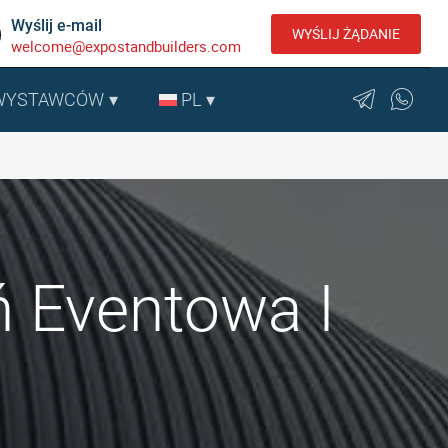
Wyślij e-mail
WYŚLIJ ŻĄDANIE
welcome@expostandbuilders.com
 WYSTAWCÓW
PL
ń Eventowa I