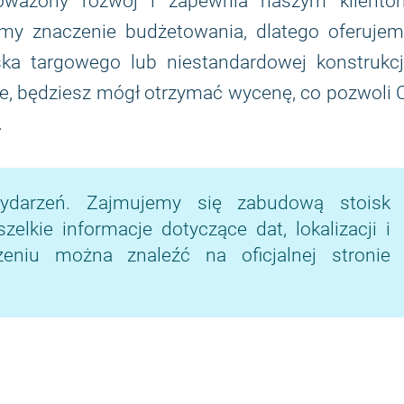
noważony rozwój i zapewnia naszym kliento
my znaczenie budżetowania, dlatego oferujem
a targowego lub niestandardowej konstrukcji
ie, będziesz mógł otrzymać wycenę, co pozwoli 
.
ydarzeń. Zajmujemy się zabudową stoisk
lkie informacje dotyczące dat, lokalizacji i
niu można znaleźć na oficjalnej stronie