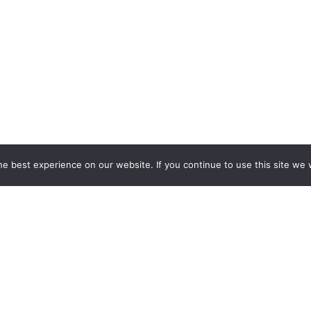
e best experience on our website. If you continue to use this site we w
 STOISK WYSTAWIENNICZYCH