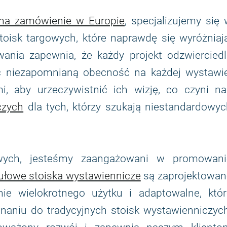
 na zamówienie w Europie
, specjalizujemy się
toisk targowych, które naprawdę się wyróżniaj
ania zapewnia, że każdy projekt odzwierciedl
ząc niezapomnianą obecność na każdej wystawie
i, aby urzeczywistnić ich wizję, co czyni na
czych
dla tych, którzy szukają niestandardowyc
owych, jesteśmy zaangażowani w promowani
łowe stoiska wystawiennicze
są zaprojektowan
ie wielokrotnego użytku i adaptowalne, któr
aniu do tradycyjnych stoisk wystawienniczych