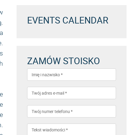
 w
EVENTS CALENDAR
ą.
a
.
s
ZAMÓW STOISKO
h
e
e
e
.