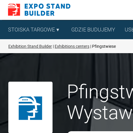
Skip
to
content
STOISKA TARGOWE
GDZIE BUDUJEMY
US
Exhibition Stand Builder
Exhibitions centers
Pfingstwiese
Pfingst
Wystaw