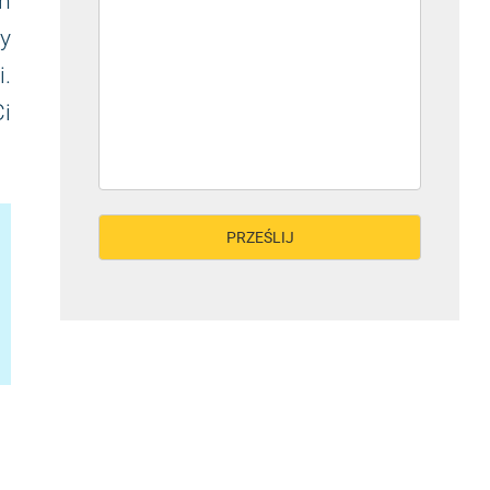
m
y
.
Ci