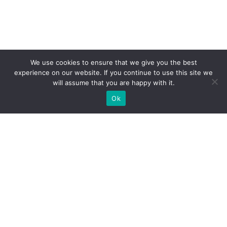
We use cookies to ensure that we give you the best
experience on our website. If you continue to use this site we
will assume that you are happy with it.
Ok
Jakie rodzaje stoisk targowych
możemy zaoferować