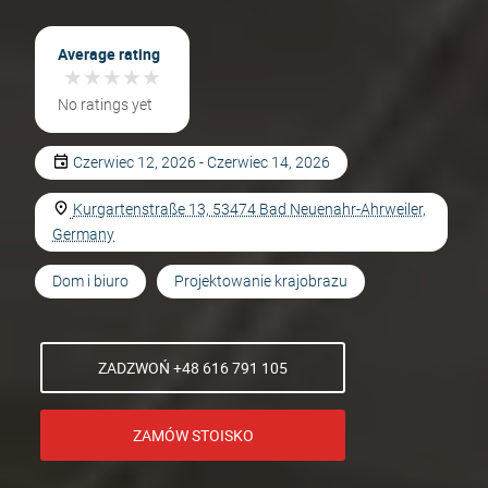
Average rating
★
★
★
★
★
★
★
★
★
★
No ratings yet
Czerwiec 12, 2026 - Czerwiec 14, 2026
Kurgartenstraße 13, 53474 Bad Neuenahr-Ahrweiler,
Germany
Dom i biuro
Projektowanie krajobrazu
ZADZWOŃ +48 616 791 105
ZAMÓW STOISKO