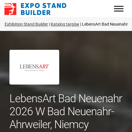
Skip
to
content
Exhibition Stand Builder
Katalog targów
LebensArt Bad Neuenahr
LebensArt Bad Neuenahr
2026 W Bad Neuenahr-
Ahrweiler, Niemcy