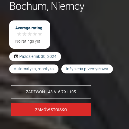
Bochum, Niemcy
Average rating
★
★
★
★
★
★
★
★
★
★
No ratings yet
Październik 30, 2024
Automatyka, robotyka
Inżynieria przemysłowa
ZADZWOŃ +48 616 791 105
ZAMÓW STOISKO