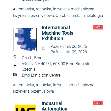
Automatyka, robotyka
,
Inżynieria mechaniczna
,
Inżynieria przemysłowa
,
Obróbka metali, metalurgia
International
Targi
Machine Tools
Exhibition
Październik 06, 2026
Październik 09, 2026
Czech, Brno
Výstaviště 405/1, 603 00 Brno-Brno-střed,
Czechia
Brno Exhibition Centre
Automatyka, robotyka
,
Inżynieria mechaniczna
,
Inżynieria przemysłowa
Industrial
Targi
Automation