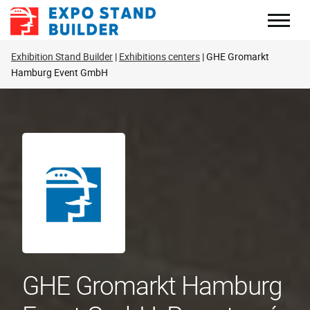
Skip
to
content
Exhibition Stand Builder
Exhibitions centers
GHE Gromarkt
Hamburg Event GmbH
GHE Gromarkt Hamburg