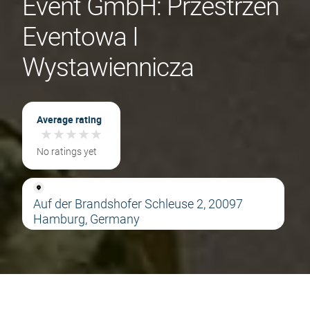
Event GmbH: Przestrzeń
Eventowa I
Wystawiennicza
Average rating
★
★
★
★
★
★
★
★
★
★
No ratings yet
Auf der Brandshofer Schleuse 2, 20097
Hamburg, Germany