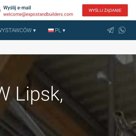
Wyślij e-mail
WYŚLIJ ŻĄDANIE
welcome@expostandbuilders.com
 WYSTAWCÓW
PL
W Lipsk,