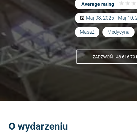
★
★
★
★
★
★
Average rating
Maj 08, 2025 - Maj 10,
Masaż
Medycyna
ZADZWOŃ +48 616 791
O wydarzeniu