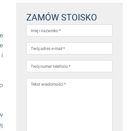
ZAMÓW STOISKO
ie
e
i
ko
 w
j