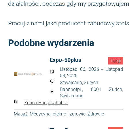
działalności, podczas gdy my przygotowujemy
Pracuj z nami jako producent zabudowy stois
Podobne wydarzenia
Expo-50plus
Targi
Listopad 06, 2026 - Listopad
08, 2026
Szwajcaria, Zurych
Bahnhofpl., 8001 Zürich,
Switzerland
Zürich Hauptbahnhof
Masaż
,
Medycyna
,
piękno i zdrowie
,
Zdrowie