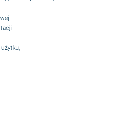
owej
tacji
 użytku,