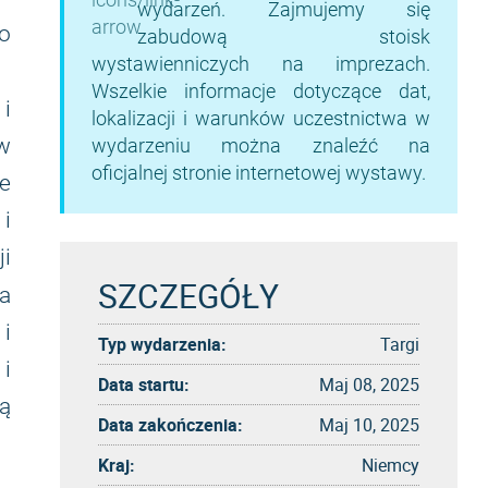
wydarzeń. Zajmujemy się
co
zabudową stoisk
wystawienniczych na imprezach.
Wszelkie informacje dotyczące dat,
 i
lokalizacji i warunków uczestnictwa w
w
wydarzeniu można znaleźć na
oficjalnej stronie internetowej wystawy.
e
i
ji
SZCZEGÓŁY
a
 i
Typ wydarzenia:
Targi
i
Data startu:
Maj 08, 2025
ą
Data zakończenia:
Maj 10, 2025
Kraj:
Niemcy