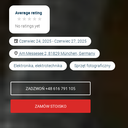
Average rating
★
★
★
★
★
★
★
★
★
★
No ratings yet
Czerwiec 24, 2025 - Czerwiec 27, 2025
Am Messesee 2, 81829 München, Germany
Elektronika, elektrotechnika
Sprzęt fotograficzny
ZADZWOŃ +48 616 791 105
ZAMÓW STOISKO