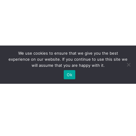
We use cookies to ensure that we give you the best
experience on our website. If you continue to use this site we
will assume that you are happy with it.
Ok
Jakie rodzaje stoisk targowych
możemy zaoferować