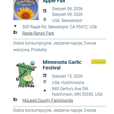
Apple Fair
Sierpień 08, 2026
Sierpień 09, 2026
USA, Sewastopol
500 Ragle Rd, Sebastopol, CA 95472, USA
Ragle Ranch Park
Dobra konsumpcyjne
,
Jedzenie napoje
,
Owoce
warzywa
,
Produkty
Minnesota Garlic
Festiwal
Festival
Sierpień 15, 2026
USA, Hutchinsona
840 Century Ave SW,
Hutchinson, MN 55350, USA
McLeod County Fairgrounds
Dobra konsumpcyjne
,
Jedzenie napoje
,
Owoce