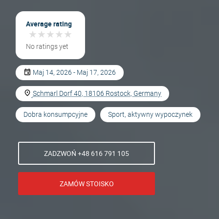
Average rating
★
★
★
★
★
★
★
★
★
★
No ratings yet
Maj 14, 2026 - Maj 17, 2026
Schmarl Dorf 40, 18106 Rostock, Germany
Dobra konsumpcyjne
Sport, aktywny wypoczynek
ZADZWOŃ +48 616 791 105
ZAMÓW STOISKO