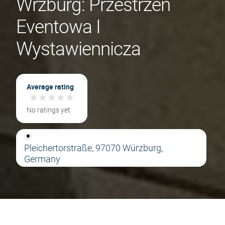
Wrzburg: Przestrzeń
Eventowa I
Wystawiennicza
Average rating
★
★
★
★
★
★
★
★
★
★
No ratings yet
Pleichertorstraße, 97070 Würzburg,
Germany