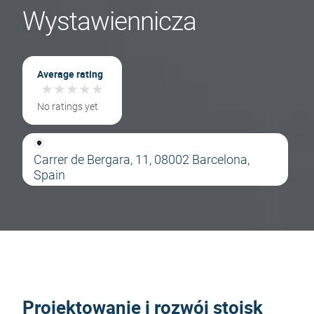
Wystawiennicza
Average rating
★
★
★
★
★
★
★
★
★
★
No ratings yet
Carrer de Bergara, 11, 08002 Barcelona,
Spain
Projektowanie i rozwój stoisk