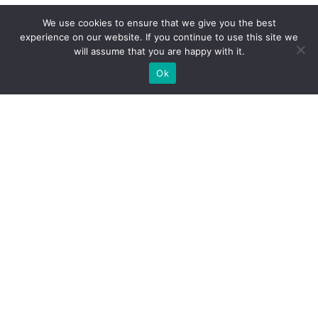
We use cookies to ensure that we give you the best
experience on our website. If you continue to use this site we
will assume that you are happy with it.
Ok
ZAPEWNIAMY BUDOWĘ STOISK
WYSTAWIENNICZYCH NA
ZAMÓWIENIE DLA EKSPOZYCJI
POTRZEBUJESZ WYKONAWCY STOISKA NA TWOJE