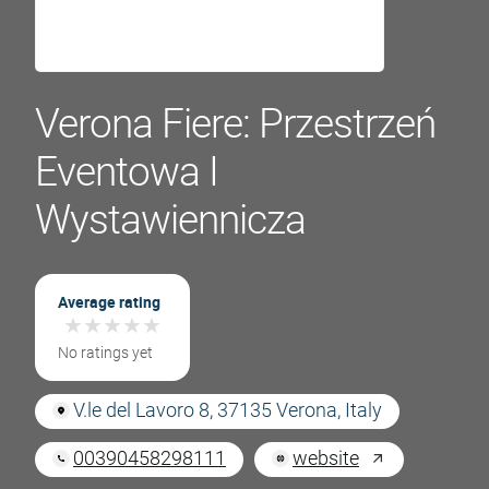
Verona Fiere: Przestrzeń
Eventowa I
Wystawiennicza
Average rating
★
★
★
★
★
★
★
★
★
★
No ratings yet
V.le del Lavoro 8, 37135 Verona, Italy
00390458298111
website