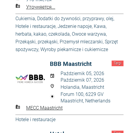
Уточняется...
Cukiernia
,
Dodatki do żywności, przyprawy, olej
,
Hotele i restauracje
,
Jedzenie napoje
,
Kawa,
herbata, kakao, czekolada
,
Owoce warzywa
,
Przekąski, przekąski
,
Przemysł mleczarski
,
Sprzęt
spożywczy
,
Wyroby piekarnicze i cukiernicze
BBB Maastricht
Targi
Październik 05, 2026
Październik 07, 2026
Holandia, Maastricht
Forum 100, 6229 GV
Maastricht, Netherlands
MECC Maastricht
Hotele i restauracje