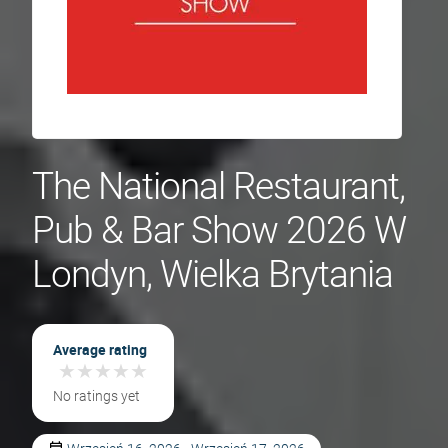
The National Restaurant,
Pub & Bar Show 2026 W
Londyn, Wielka Brytania
Average rating
★
★
★
★
★
★
★
★
★
★
No ratings yet