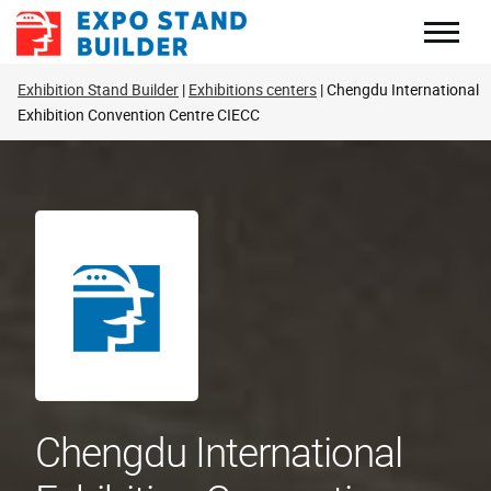
Skip
to
content
Exhibition Stand Builder
Exhibitions centers
Chengdu International
Exhibition Convention Centre CIECC
Chengdu International