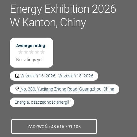
Energy Exhibition 2026
W Kanton, Chiny
Average rating
★
★
★
★
★
★
★
★
★
★
No ratings yet
Wrzesień 16, 2026 - Wrzesień 18, 2026
No. 380, Yuejiang Zhong Road, Guangzhou, China
Energia, oszczędność energii
ZADZWOŃ +48 616 791 105