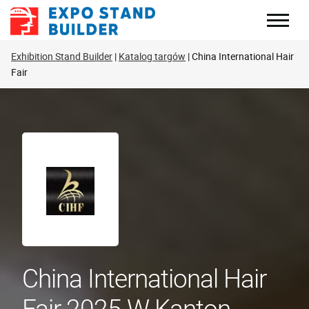
Skip
to
content
Exhibition Stand Builder
Katalog targów
China International Hair
Fair
China International Hair