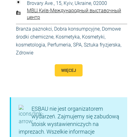
Brovary Ave., 15, Kyiv, Ukraine, 02000
МВЦ Київ-Международный выставочный
центр
Branża paznokci
,
Dobra konsumpcyjne
,
Domowe
środki chemiczne
,
Kosmetyka
,
Kosmetyki,
kosmetologia
,
Perfumeria
,
SPA
,
Sztuka fryzjerska
,
Zdrowie
WIĘCEJ
ESBAU nie jest organizatorem
wydarzeń. Zajmujemy się zabudową
stoisk wystawienniczych na
imprezach. Wszelkie informacje