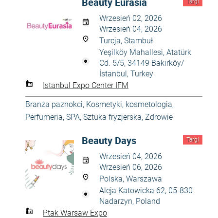
Beauty Eurasia
Targi
Wrzesień 02, 2026
Wrzesień 04, 2026
Turcja, Stambuł
Yeşilköy Mahallesi, Atatürk
Cd. 5/5, 34149 Bakırköy/
İstanbul, Turkey
Istanbul Expo Center IFM
Branża paznokci
,
Kosmetyki, kosmetologia
,
Perfumeria
,
SPA
,
Sztuka fryzjerska
,
Zdrowie
Beauty Days
Targi
Wrzesień 04, 2026
Wrzesień 06, 2026
Polska, Warszawa
Aleja Katowicka 62, 05-830
Nadarzyn, Poland
Ptak Warsaw Expo