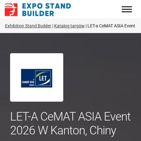
Skip
to
content
Exhibition Stand Builder
Katalog targów
LET-a CeMAT ASIA Event
LET-A CeMAT ASIA Event
2026 W Kanton, Chiny