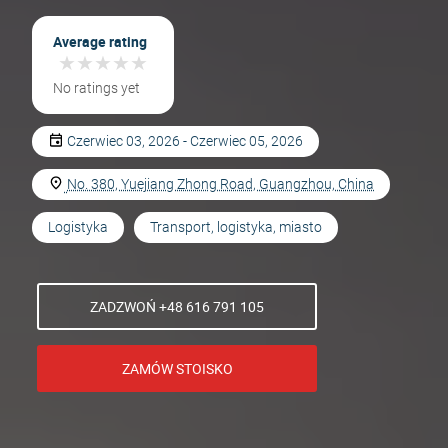
Average rating
★
★
★
★
★
★
★
★
★
★
No ratings yet
Czerwiec 03, 2026 - Czerwiec 05, 2026
No. 380, Yuejiang Zhong Road, Guangzhou, China
Logistyka
Transport, logistyka, miasto
ZADZWOŃ +48 616 791 105
ZAMÓW STOISKO