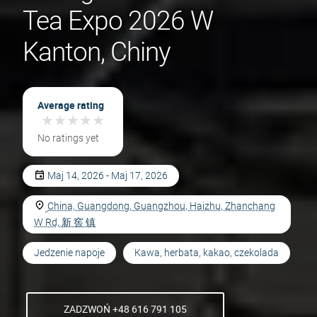
Tea Expo 2026 W
Kanton, Chiny
Average rating
★
★
★
★
★
★
★
★
★
★
No ratings yet
Maj 14, 2026 - Maj 17, 2026
China, Guangdong, Guangzhou, Haizhu, Zhanchang
W Rd, 新 窖 镇
Jedzenie napoje
Kawa, herbata, kakao, czekolada
ZADZWOŃ +48 616 791 105