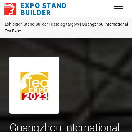
Skip
to
content
Exhibition Stand Builder
Katalog targów
Guangzhou International
Tea Expo
Guangzhou International