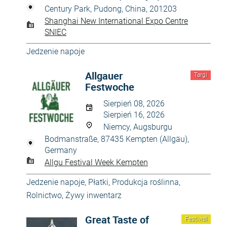
Century Park, Pudong, China, 201203
Shanghai New International Expo Centre
SNIEC
Jedzenie napoje
Allgаuer
Targi
Festwoche
Sierpień 08, 2026
Sierpień 16, 2026
Niemcy, Augsburgu
Bodmanstraße, 87435 Kempten (Allgäu),
Germany
Allgu Festival Week Kempten
Jedzenie napoje
,
Płatki
,
Produkcja roślinna
,
Rolnictwo
,
Żywy inwentarz
Great Taste of
Festiwal