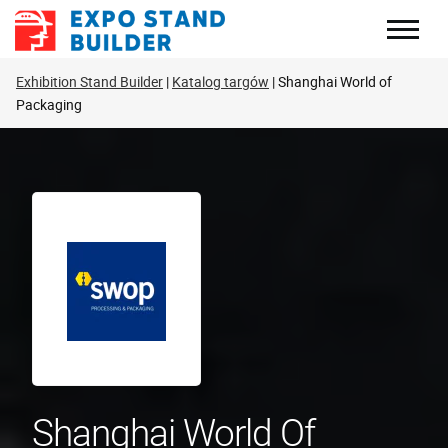
Skip
to
content
Exhibition Stand Builder
Katalog targów
Shanghai World of
Packaging
Shanghai World Of