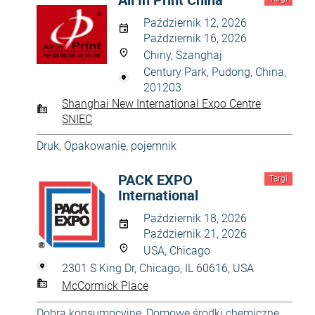
Październik 12, 2026
Październik 16, 2026
Chiny, Szanghaj
Century Park, Pudong, China,
201203
Shanghai New International Expo Centre
SNIEC
Druk
,
Opakowanie, pojemnik
PACK EXPO
Targi
International
Październik 18, 2026
Październik 21, 2026
USA, Chicago
2301 S King Dr, Chicago, IL 60616, USA
McCormick Place
Dobra konsumpcyjne
,
Domowe środki chemiczne
,