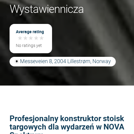
Wystawiennicza
Average rating
★
★
★
★
★
★
★
★
★
★
No ratings yet
Messeveien 8, 2004 Lillestrøm, Norway
Profesjonalny konstruktor stoisk
targowych dla wydarzeń w NOVA