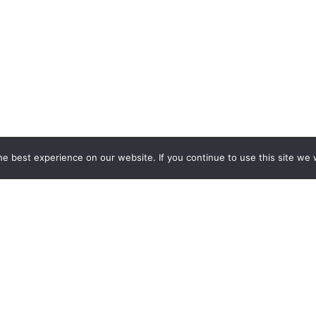
e best experience on our website. If you continue to use this site we w
 STOISK WYSTAWIENNICZYCH
EKSPOZYCJI