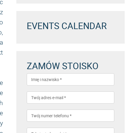
ąc
sz
ko
EVENTS CALENDAR
o,
a
kt
ZAMÓW STOISKO
ie
ne
h
ne
y