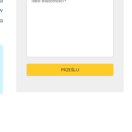
a
 w
a