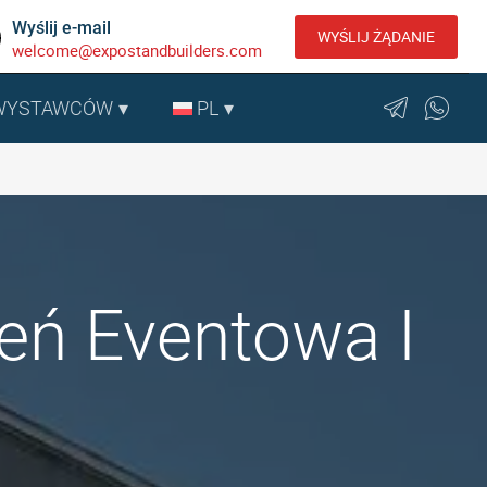
Wyślij e-mail
WYŚLIJ ŻĄDANIE
welcome@expostandbuilders.com
 WYSTAWCÓW
PL
zeń Eventowa I