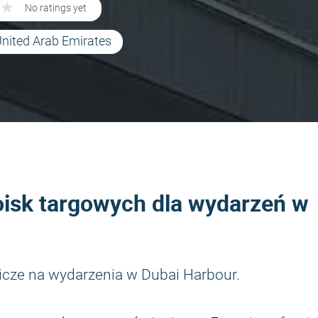
★
★
No ratings yet
United Arab Emirates
oisk targowych dla wydarzeń w
icze na wydarzenia w Dubai Harbour.