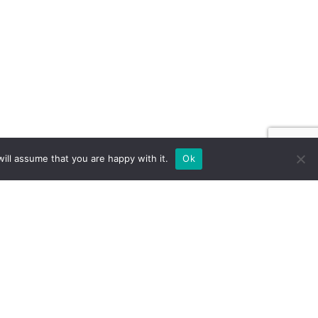
ill assume that you are happy with it.
Ok
 NA ZAMÓWIENIE DLA