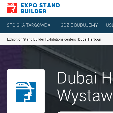
Skip
to
content
STOISKA TARGOWE
GDZIE BUDUJEMY
US
Exhibition Stand Builder
Exhibitions centers
Dubai Harbour
Dubai H
Wystaw