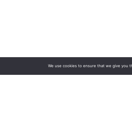
We use cookies to ensure that we give you th
ZAPEWNIAMY BUDOWĘ