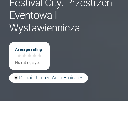
Festival City: Przestrzeń
Eventowa I
Wystawiennicza
Average rating
★
★
★
★
★
★
★
★
★
★
No ratings yet
Dubai - United Arab Emirates